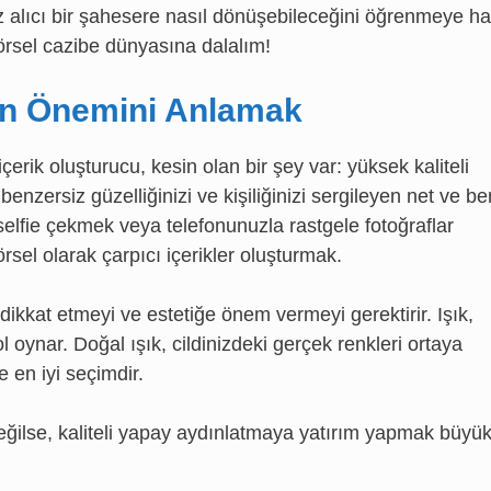
öz alıcı bir şahesere nasıl dönüşebileceğini öğrenmeye ha
görsel cazibe dünyasına dalalım!
rın Önemini Anlamak
içerik oluşturucu, kesin olan bir şey var: yüksek kaliteli
benzersiz güzelliğinizi ve kişiliğinizi sergileyen net ve be
selfie çekmek veya telefonunuzla rastgele fotoğraflar
rsel olarak çarpıcı içerikler oluşturmak.
 dikkat etmeyi ve estetiğe önem vermeyi gerektirir. Işık,
l oynar. Doğal ışık, cildinizdeki gerçek renkleri ortaya
le en iyi seçimdir.
değilse, kaliteli yapay aydınlatmaya yatırım yapmak büyü