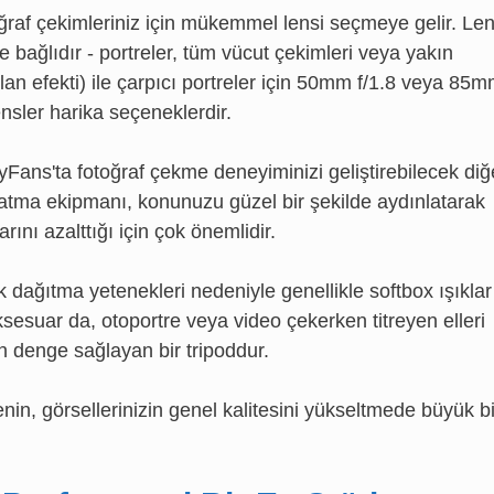
oğraf çekimleriniz için mükemmel lensi seçmeye gelir. Le
 bağlıdır - portreler, tüm vücut çekimleri veya yakın
lan efekti) ile çarpıcı portreler için 50mm f/1.8 veya 85
ensler harika seçeneklerdir.
lyFans'ta fotoğraf çekme deneyiminizi geliştirebilecek diğ
atma ekipmanı, konunuzu güzel bir şekilde aydınlatarak
ını azalttığı için çok önemlidir.
k dağıtma yetenekleri nedeniyle genellikle softbox ışıklar
aksesuar da, otoportre veya video çekerken titreyen elleri
n denge sağlayan bir tripoddur.
in, görsellerinizin genel kalitesini yükseltmede büyük bi