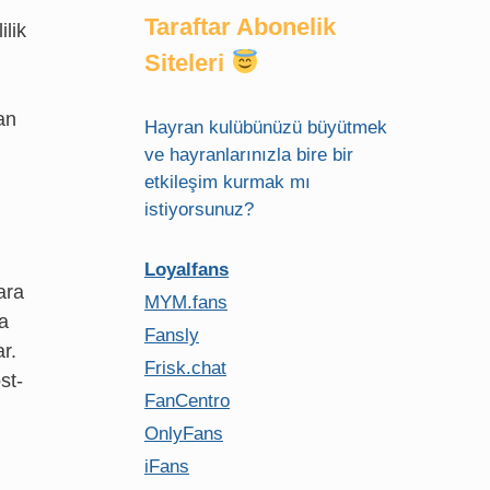
Taraftar Abonelik
ilik
Siteleri
an
Hayran kulübünüzü büyütmek
ve hayranlarınızla bire bir
etkileşim kurmak mı
istiyorsunuz?
Loyalfans
ara
MYM.fans
ha
Fansly
r.
Frisk.chat
st-
FanCentro
OnlyFans
iFans