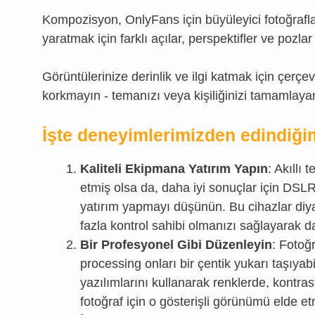
Kompozisyon, OnlyFans için büyüleyici fotoğraflar 
yaratmak için farklı açılar, perspektifler ve pozl
Görüntülerinize derinlik ve ilgi katmak için çerç
korkmayın - temanızı veya kişiliğinizi tamamlay
İşte deneyimlerimizden edindiği
Kaliteli Ekipmana Yatırım Yapın
: Akıllı
etmiş olsa da, daha iyi sonuçlar için DSL
yatırım yapmayı düşünün. Bu cihazlar diya
fazla kontrol sahibi olmanızı sağlayarak d
Bir Profesyonel Gibi Düzenleyin
: Fotoğ
processing onları bir çentik yukarı taşıy
yazılımlarını kullanarak renklerde, kontras
fotoğraf için o gösterişli görünümü elde e