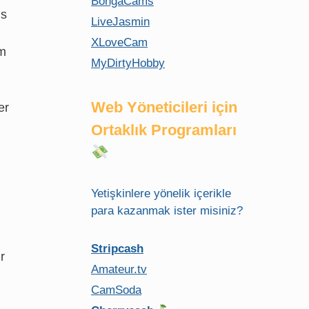
BongaCams
ns
LiveJasmin
XLoveCam
mm
MyDirtyHobby
Web Yöneticileri için
er
Ortaklık Programları
Yetişkinlere yönelik içerikle
para kazanmak ister misiniz?
Stripcash
r
Amateur.tv
CamSoda