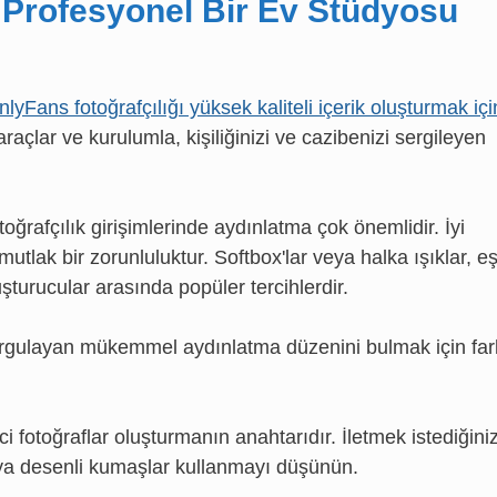
n Profesyonel Bir Ev Stüdyosu
nlyFans fotoğrafçılığı yüksek kaliteli içerik oluşturmak içi
raçlar ve kurulumla, kişiliğinizi ve cazibenizi sergileyen
ğrafçılık girişimlerinde aydınlatma çok önemlidir. İyi
lak bir zorunluluktur. Softbox'lar veya halka ışıklar, eş
uşturucular arasında popüler tercihlerdir.
i vurgulayan mükemmel aydınlatma düzenini bulmak için far
i fotoğraflar oluşturmanın anahtarıdır. İletmek istediğini
veya desenli kumaşlar kullanmayı düşünün.