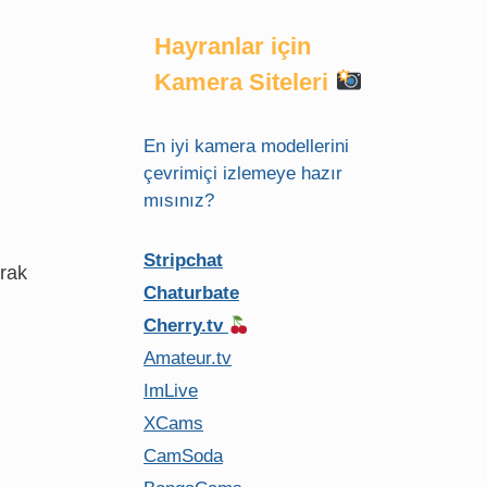
Hayranlar için
Kamera Siteleri
En iyi kamera modellerini
çevrimiçi izlemeye hazır
mısınız?
Stripchat
arak
Chaturbate
Cherry.tv
Amateur.tv
ImLive
XCams
CamSoda