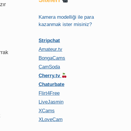
zır
Kamera modelliği ile para
kazanmak ister misiniz?
Stripchat
Amateur.tv
rrak
BongaCams
CamSoda
Cherry.tv
Chaturbate
Flirt4Free
LiveJasmin
XCams
k
XLoveCam