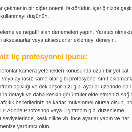
çekmenin bir diğer önemli faktörüdür. İçeriğinizde çeşitl
ar kullanmayı düşünün.
eveleme ve negatif alan denemeleri yapın. Yaratıcı olmakt
an aksesuarlar veya aksesuarlar eklemeyi deneyin.
miz üç profesyonel ipucu:
 telefonlar kamera yetenekleri konusunda uzun bir yol kat
R veya aynasız kameralar gibi profesyonel sınıf ekipmanl
fram açıklığı ve deklanşör hızı gibi ayarlar üzerinde da
aha detaylı ve daha keskin görüntüler elde etmenizi sağla
rafçılık becerileriniz ne kadar mükemmel olursa olsun, po
abilir! Adobe Photoshop veya Lightroom gibi düzenleme
t seviyelerinde, keskinlikte vb. ince ayarlar yapın ve her
tmenize yardımcı olun.