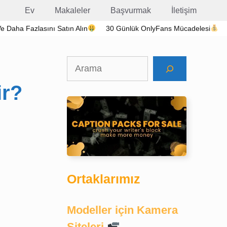
Ev
Makaleler
Başvurmak
İletişim
 Ve Daha Fazlasını Satın Alın
30 Günlük OnlyFans Mücadelesi
Ara
ir?
Ortaklarımız
Modeller için Kamera
Siteleri