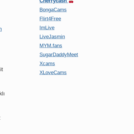
Cherrycash
BongaCams
Flirt4Free
ImLive
n
LiveJasmin
MYM.fans
SugarDaddyMeet
Xcams
it
XLoveCams
klı
z