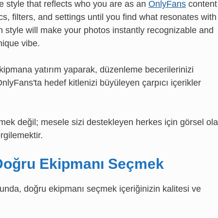
e style that reflects who you are as an
OnlyFans
content
s, filters, and settings until you find what resonates with
n style will make your photos instantly recognizable and
nique vibe.
 ekipmana yatırım yaparak, düzenleme becerilerinizi
OnlyFans'ta hedef kitlenizi büyüleyen çarpıcı içerikler
ek değil; mesele sizi destekleyen herkes için görsel ol
rgilemektir.
n Doğru Ekipmanı Seçmek
nda, doğru ekipmanı seçmek içeriğinizin kalitesi ve