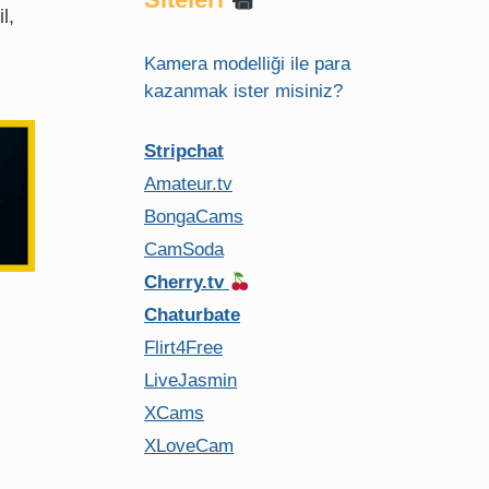
l,
Kamera modelliği ile para
kazanmak ister misiniz?
Stripchat
Amateur.tv
BongaCams
CamSoda
Cherry.tv
Chaturbate
Flirt4Free
LiveJasmin
XCams
XLoveCam