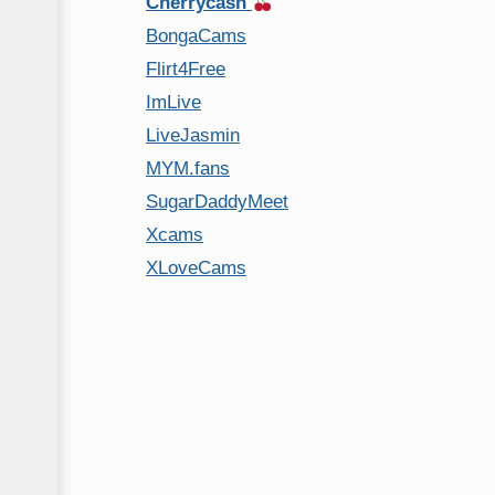
Cherrycash
BongaCams
Flirt4Free
ImLive
LiveJasmin
MYM.fans
SugarDaddyMeet
Xcams
XLoveCams