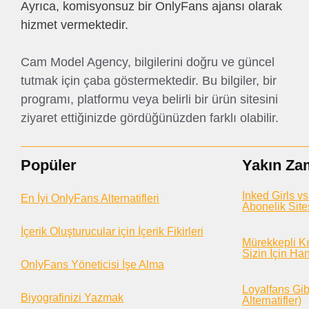
Ayrıca, komisyonsuz bir OnlyFans ajansı olarak
hizmet vermektedir.
Cam Model Agency, bilgilerini doğru ve güncel
tutmak için çaba göstermektedir. Bu bilgiler, bir
programı, platformu veya belirli bir ürün sitesini
ziyaret ettiğinizde gördüğünüzden farklı olabilir.
Popüler
Yakın Za
Inked Girls vs
En İyi OnlyFans Alternatifleri
Abonelik Site
İçerik Oluşturucular için İçerik Fikirleri
Mürekkepli Kı
Sizin İçin Ha
OnlyFans Yöneticisi İşe Alma
Loyalfans Gibi
Biyografinizi Yazmak
Alternatifler)