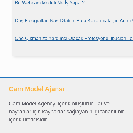
Bir Webcam Modeli Ne İş Yapar?
Duş Fotoğrafları Nasıl Satılır, Para Kazanmak İçin Adım
Öne Çıkmanıza Yardımcı Olacak Profesyonel İpuçları ile 
Cam Model Ajansı
Cam Model Agency, içerik oluşturucular ve
hayranlar için kaynaklar sağlayan bilgi tabanlı bir
içerik üreticisidir.