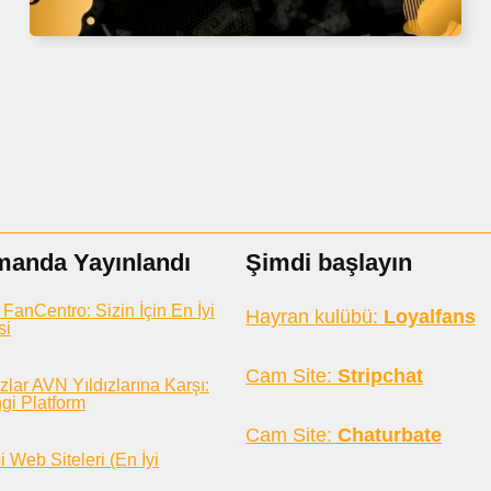
manda Yayınlandı
Şimdi başlayın
 FanCentro: Sizin İçin En İyi
Hayran kulübü:
Loyalfans
si
Cam Site:
Stripchat
zlar AVN Yıldızlarına Karşı:
ngi Platform
Cam Site:
Chaturbate
 Web Siteleri (En İyi