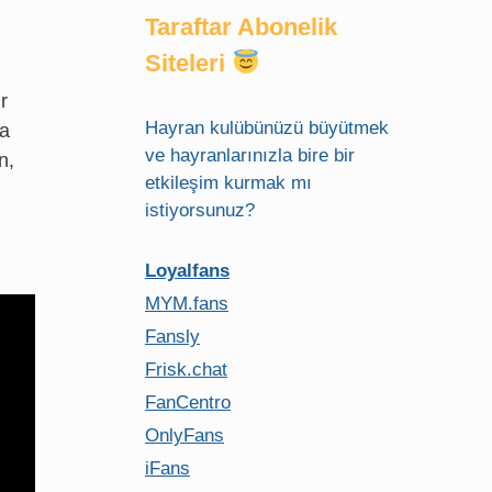
Taraftar Abonelik
Siteleri
r
Hayran kulübünüzü büyütmek
na
ve hayranlarınızla bire bir
n,
etkileşim kurmak mı
istiyorsunuz?
Loyalfans
MYM.fans
Fansly
Frisk.chat
FanCentro
OnlyFans
iFans