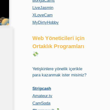
BongaCams
LiveJasmin
XLoveCam
MyDirtyHobby
Web Yöneticileri için
Ortaklık Programları
Yetişkinlere yönelik içerikle
para kazanmak ister misiniz?
Stripcash
Amateur.tv
CamSoda