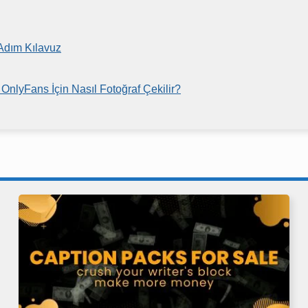
 Adım Kılavuz
OnlyFans İçin Nasıl Fotoğraf Çekilir?