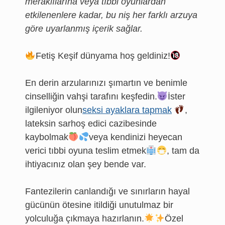
meraklılarına veya tıbbi oyunlardan
etkilenenlere kadar, bu niş her farklı arzuya
göre uyarlanmış içerik sağlar.
Fetiş Keşif dünyama hoş geldiniz!
En derin arzularınızı şımartın ve benimle
cinselliğin vahşi tarafını keşfedin.
İster
ilgileniyor olun
seksi ayaklara tapmak
,
lateksin sarhoş edici cazibesinde
kaybolmak
veya kendinizi heyecan
verici tıbbi oyuna teslim etmek
, tam da
ihtiyacınız olan şey bende var.
Fantezilerin canlandığı ve sınırların hayal
gücünün ötesine itildiği unutulmaz bir
yolculuğa çıkmaya hazırlanın.
Özel