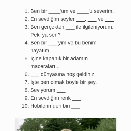
Ben bir ____'um ve ____'u severim.
En sevdiğim şeyler ___, ___ ve ___
Ben gerçekten ___ ile ilgileniyorum.
Peki ya sen?
Ben bir ___'yim ve bu benim
hayatım.
İçine kapanık bir adamın
maceraları...
___ dünyasına hoş geldiniz
İşte ben olmak böyle bir şey.
Seviyorum ___
En sevdiğim renk ___
Hobilerimden biri ___