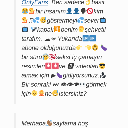
OnlyFans
. Ben sadece
basit
bir insanım
🗣
kim
⁉
göstermeyi
sever
kapalı
benim
şehvetli
tarafım. ☁☀ Yukarıda
abone olduğunuzda
bir sürü
seksi iç çamaşırı
resimleri
ve 🅱 videoları
almak için ▶
gidiyorsunuz.
Bir sonraki ⏭ 👁👁👁
görmek
için
ne
istersiniz?
Merhaba
sayfama hoş