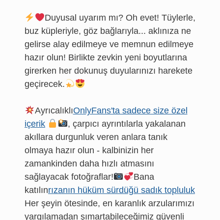
Duyusal uyarım mı? Oh evet! Tüylerle,
buz küpleriyle, göz bağlarıyla... aklınıza ne
gelirse alay edilmeye ve memnun edilmeye
hazır olun! Birlikte zevkin yeni boyutlarına
girerken her dokunuş duyularınızı harekete
geçirecek.
Ayrıcalıklı
OnlyFans'ta sadece size özel
içerik
, çarpıcı ayrıntılarla yakalanan
akıllara durgunluk veren anlara tanık
olmaya hazır olun - kalbinizin her
zamankinden daha hızlı atmasını
sağlayacak fotoğraflar!
Bana
katılın
rızanın hüküm sürdüğü sadık topluluk
Her şeyin ötesinde, en karanlık arzularımızı
yargılamadan şımartabileceğimiz güvenli