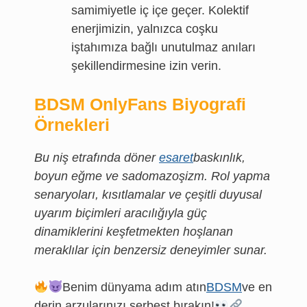
samimiyetle iç içe geçer. Kolektif
enerjimizin, yalnızca coşku
iştahımıza bağlı unutulmaz anıları
şekillendirmesine izin verin.
BDSM OnlyFans Biyografi
Örnekleri
Bu niş etrafında döner
esaret
baskınlık,
boyun eğme ve sadomazoşizm. Rol yapma
senaryoları, kısıtlamalar ve çeşitli duyusal
uyarım biçimleri aracılığıyla güç
dinamiklerini keşfetmekten hoşlanan
meraklılar için benzersiz deneyimler sunar.
Benim dünyama adım atın
BDSM
ve en
derin arzularınızı serbest bırakın!