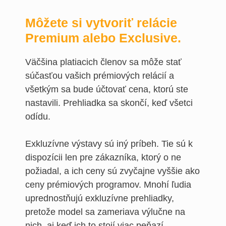
Môžete si vytvoriť relácie
Premium alebo Exclusive.
Väčšina platiacich členov sa môže stať
súčasťou vašich prémiových relácií a
všetkým sa bude účtovať cena, ktorú ste
nastavili. Prehliadka sa skončí, keď všetci
odídu.
Exkluzívne výstavy sú iný príbeh. Tie sú k
dispozícii len pre zákazníka, ktorý o ne
požiadal, a ich ceny sú zvyčajne vyššie ako
ceny prémiových programov. Mnohí ľudia
uprednostňujú exkluzívne prehliadky,
pretože model sa zameriava výlučne na
nich, aj keď ich to stojí viac peňazí.