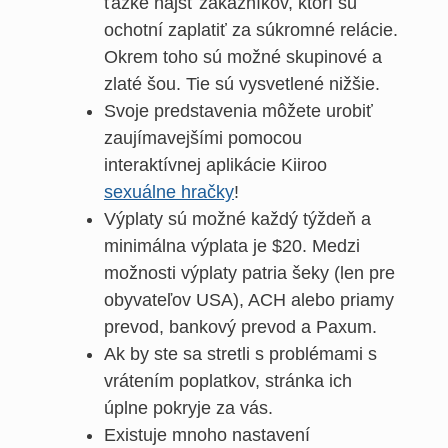
ťažké nájsť zákazníkov, ktorí sú
ochotní zaplatiť za súkromné relácie.
Okrem toho sú možné skupinové a
zlaté šou. Tie sú vysvetlené nižšie.
Svoje predstavenia môžete urobiť
zaujímavejšími pomocou
interaktívnej aplikácie Kiiroo
sexuálne hračky
!
Výplaty sú možné každý týždeň a
minimálna výplata je $20. Medzi
možnosti výplaty patria šeky (len pre
obyvateľov USA), ACH alebo priamy
prevod, bankový prevod a Paxum.
Ak by ste sa stretli s problémami s
vrátením poplatkov, stránka ich
úplne pokryje za vás.
Existuje mnoho nastavení