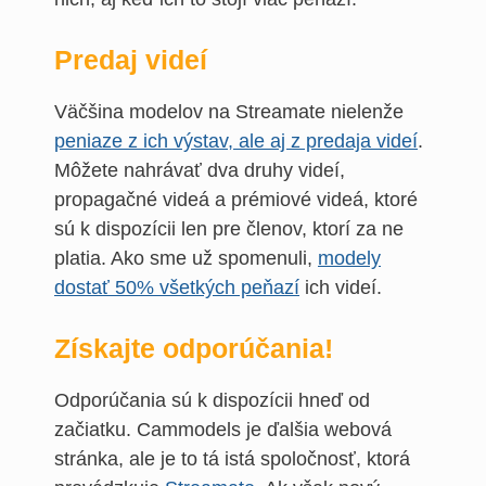
Predaj videí
Väčšina modelov na Streamate nielenže
peniaze z ich výstav, ale aj z predaja videí
.
Môžete nahrávať dva druhy videí,
propagačné videá a prémiové videá, ktoré
sú k dispozícii len pre členov, ktorí za ne
platia. Ako sme už spomenuli,
modely
dostať 50% všetkých peňazí
ich videí.
Získajte odporúčania!
Odporúčania sú k dispozícii hneď od
začiatku. Cammodels je ďalšia webová
stránka, ale je to tá istá spoločnosť, ktorá