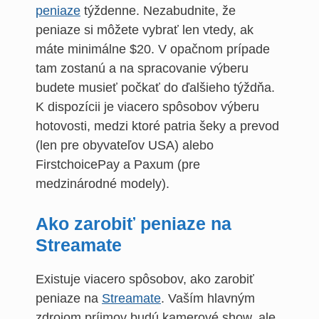
peniaze
týždenne. Nezabudnite, že
peniaze si môžete vybrať len vtedy, ak
máte minimálne $20. V opačnom prípade
tam zostanú a na spracovanie výberu
budete musieť počkať do ďalšieho týždňa.
K dispozícii je viacero spôsobov výberu
hotovosti, medzi ktoré patria šeky a prevod
(len pre obyvateľov USA) alebo
FirstchoicePay a Paxum (pre
medzinárodné modely).
Ako zarobiť peniaze na
Streamate
Existuje viacero spôsobov, ako zarobiť
peniaze na
Streamate
. Vaším hlavným
zdrojom príjmov budú kamerové show, ale