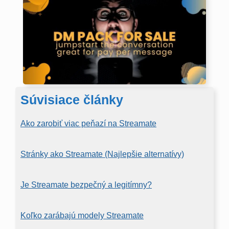
Súvisiace články
Ako zarobiť viac peňazí na Streamate
Stránky ako Streamate (Najlepšie alternatívy)
Je Streamate bezpečný a legitímny?
Koľko zarábajú modely Streamate