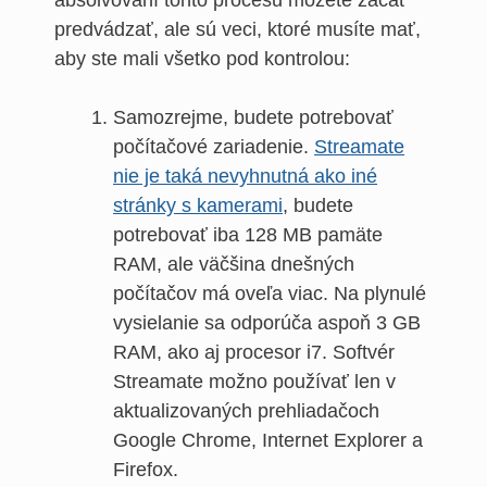
absolvovaní tohto procesu môžete začať
predvádzať, ale sú veci, ktoré musíte mať,
aby ste mali všetko pod kontrolou:
Samozrejme, budete potrebovať
počítačové zariadenie.
Streamate
nie je taká nevyhnutná ako iné
stránky s kamerami
, budete
potrebovať iba 128 MB pamäte
RAM, ale väčšina dnešných
počítačov má oveľa viac. Na plynulé
vysielanie sa odporúča aspoň 3 GB
RAM, ako aj procesor i7. Softvér
Streamate možno používať len v
aktualizovaných prehliadačoch
Google Chrome, Internet Explorer a
Firefox.