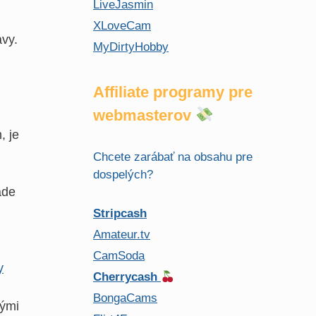
LiveJasmin
XLoveCam
avy.
MyDirtyHobby
Affiliate programy pre
webmasterov
, je
Chcete zarábať na obsahu pre
dospelých?
ade
Stripcash
Amateur.tv
CamSoda
y
Cherrycash
BongaCams
nými