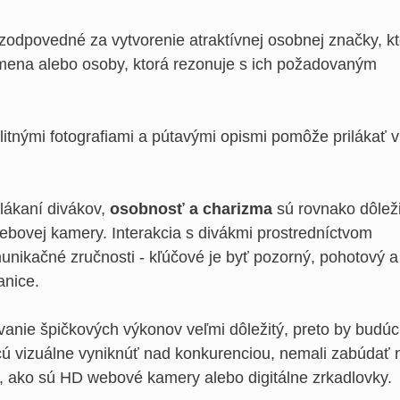
odpovedné za vytvorenie atraktívnej osobnej značky, kt
 mena alebo osoby, ktorá rezonuje s ich požadovaným
alitnými fotografiami a pútavými opismi pomôže prilákať v
ilákaní divákov,
osobnosť a charizma
sú rovnako dôlež
webovej kamery. Interakcia s divákmi prostredníctvom
unikačné zručnosti - kľúčové je byť pozorný, pohotový a
anice.
vanie špičkových výkonov veľmi dôležitý, preto by budúc
ú vizuálne vyniknúť nad konkurenciou, nemali zabúdať 
e, ako sú HD webové kamery alebo digitálne zrkadlovky.