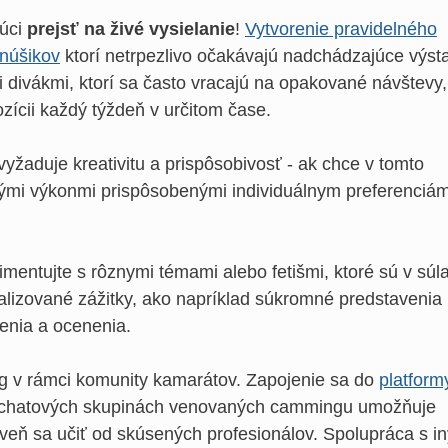
júci
prejsť na živé vysielanie
!
Vytvorenie pravidelného
anúšikov
ktorí netrpezlivo očakávajú nadchádzajúce výst
 divákmi, ktorí sa často vracajú na opakované návštevy,
ozícii každý týždeň v určitom čase.
yžaduje kreativitu a prispôsobivosť - ak chce v tomto
ými výkonmi prispôsobenými individuálnym preferenciám
imentujte s rôznymi témami alebo fetišmi, ktoré sú v súl
nalizované zážitky, ako napríklad súkromné predstavenia
jenia a ocenenia.
g v rámci komunity kamarátov. Zapojenie sa do
platform
o chatových skupinách venovaných cammingu umožňuje
eň sa učiť od skúsených profesionálov. Spolupráca s i