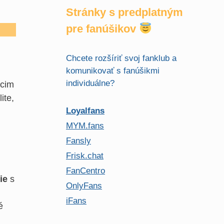
Stránky s predplatným
pre fanúšikov
Chcete rozšíriť svoj fanklub a
komunikovať s fanúšikmi
individuálne?
úcim
ite,
Loyalfans
MYM.fans
Fansly
Frisk.chat
FanCentro
ie
s
OnlyFans
iFans
é