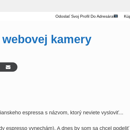
Odoslať Svoj Profil Do Adresára
Kúp
 webovej kamery
ianskeho espressa s názvom, ktorý neviete vysloviť...
edy espresso vynechám). A dnes by som sa chcel podeliť