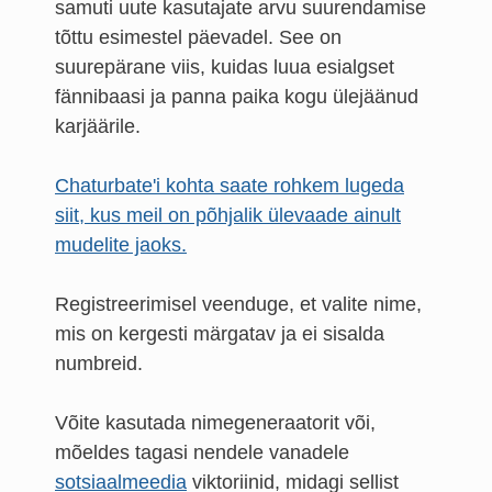
samuti uute kasutajate arvu suurendamise
tõttu esimestel päevadel. See on
suurepärane viis, kuidas luua esialgset
fännibaasi ja panna paika kogu ülejäänud
karjäärile.
Chaturbate'i kohta saate rohkem lugeda
siit, kus meil on põhjalik ülevaade ainult
mudelite jaoks.
Registreerimisel veenduge, et valite nime,
mis on kergesti märgatav ja ei sisalda
numbreid.
Võite kasutada nimegeneraatorit või,
mõeldes tagasi nendele vanadele
sotsiaalmeedia
viktoriinid, midagi sellist