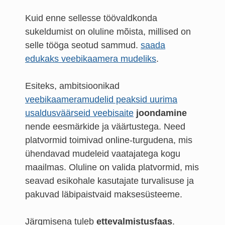
Kuid enne sellesse töövaldkonda
sukeldumist on oluline mõista, millised on
selle tööga seotud sammud.
saada
edukaks veebikaamera mudeliks
.
Esiteks, ambitsioonikad
veebikaameramudelid peaksid uurima
usaldusväärseid veebisaite
joondamine
nende eesmärkide ja väärtustega. Need
platvormid toimivad online-turgudena, mis
ühendavad mudeleid vaatajatega kogu
maailmas. Oluline on valida platvormid, mis
seavad esikohale kasutajate turvalisuse ja
pakuvad läbipaistvaid maksesüsteeme.
Järgmisena tuleb
ettevalmistusfaas
.