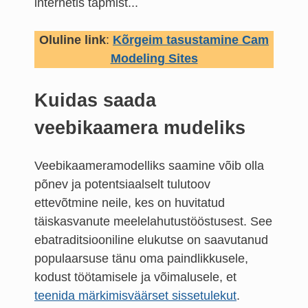
internetis tapmist...
Oluline link
:
Kõrgeim tasustamine Cam
Modeling Sites
Kuidas saada
veebikaamera mudeliks
Veebikaameramodelliks saamine võib olla
põnev ja potentsiaalselt tulutoov
ettevõtmine neile, kes on huvitatud
täiskasvanute meelelahutustööstusest. See
ebatraditsiooniline elukutse on saavutanud
populaarsuse tänu oma paindlikkusele,
kodust töötamisele ja võimalusele, et
teenida märkimisväärset sissetulekut
.