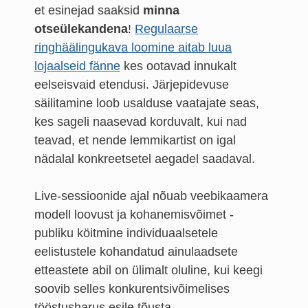
et esinejad saaksid
minna
otseülekandena
!
Regulaarse
ringhäälingukava loomine aitab luua
lojaalseid fänne
kes ootavad innukalt
eelseisvaid etendusi. Järjepidevuse
säilitamine loob usalduse vaatajate seas,
kes sageli naasevad korduvalt, kui nad
teavad, et nende lemmikartist on igal
nädalal konkreetsetel aegadel saadaval.
Live-sessioonide ajal nõuab veebikaamera
modell loovust ja kohanemisvõimet -
publiku köitmine individuaalsetele
eelistustele kohandatud ainulaadsete
etteastete abil on ülimalt oluline, kui keegi
soovib selles konkurentsivõimelises
tööstusharus esile tõusta.