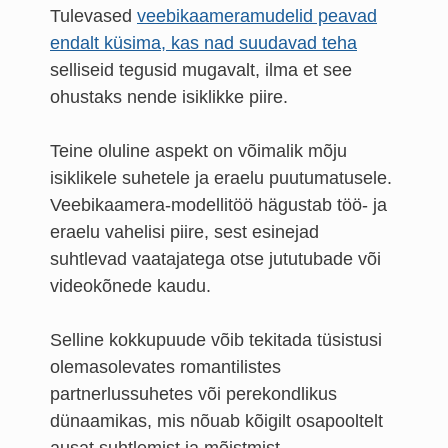
Tulevased
veebikaameramudelid peavad
endalt küsima, kas nad suudavad teha
selliseid tegusid mugavalt, ilma et see
ohustaks nende isiklikke piire.
Teine oluline aspekt on võimalik mõju
isiklikele suhetele ja eraelu puutumatusele.
Veebikaamera-modellitöö hägustab töö- ja
eraelu vahelisi piire, sest esinejad
suhtlevad vaatajatega otse jututubade või
videokõnede kaudu.
Selline kokkupuude võib tekitada tüsistusi
olemasolevates romantilistes
partnerlussuhetes või perekondlikus
dünaamikas, mis nõuab kõigilt osapooltelt
ausat suhtlemist ja mõistmist.