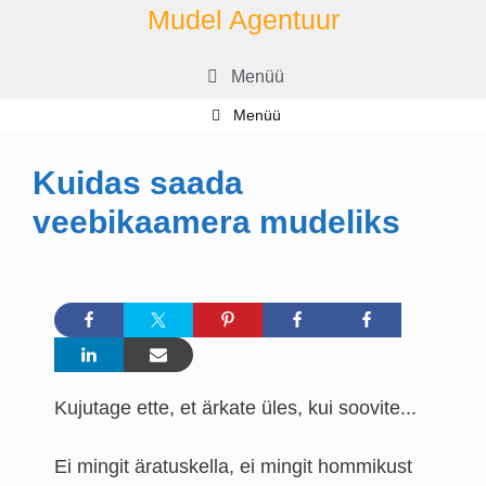
Skip
Mudel Agentuur
to
content
Menüü
Menüü
Kuidas saada
veebikaamera mudeliks
Kujutage ette, et ärkate üles, kui soovite...
Ei mingit äratuskella, ei mingit hommikust