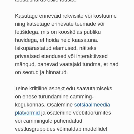
Kasutage erinevaid rekvisiite või kostüüme
ning katsetage erinevate teemade või
fetišidega, mis on kooskõlas publiku
huvidega, et hoida neid kaasatuna.
Isikupärastatud elamused, näiteks
privaatsed etendused või interaktiivsed
mängud, panevad vaatajaid tundma, et nad
on seotud ja hinnatud.
Teine kriitiline aspekt edu saavutamiseks
on enese turundamine camming-
kogukonnas. Osalemine
sotsiaalmeedia
platvormid
ja osalemine veebifoorumites
või cammingule pühendatud
vestlusgruppides võimaldab modellidel