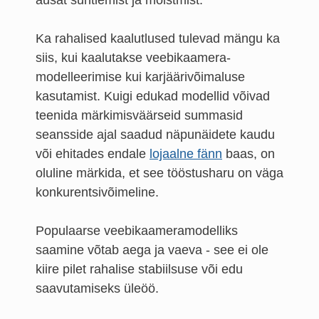
Ka rahalised kaalutlused tulevad mängu ka
siis, kui kaalutakse veebikaamera-
modelleerimise kui karjäärivõimaluse
kasutamist. Kuigi edukad modellid võivad
teenida märkimisväärseid summasid
seansside ajal saadud näpunäidete kaudu
või ehitades endale
lojaalne fänn
baas, on
oluline märkida, et see tööstusharu on väga
konkurentsivõimeline.
Populaarse veebikaameramodelliks
saamine võtab aega ja vaeva - see ei ole
kiire pilet rahalise stabiilsuse või edu
saavutamiseks üleöö.