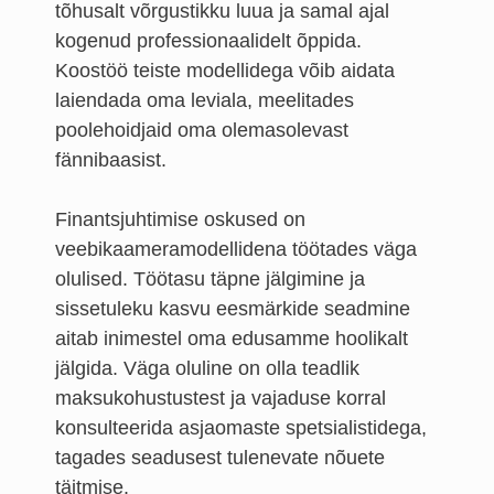
tõhusalt võrgustikku luua ja samal ajal
kogenud professionaalidelt õppida.
Koostöö teiste modellidega võib aidata
laiendada oma leviala, meelitades
poolehoidjaid oma olemasolevast
fännibaasist.
Finantsjuhtimise oskused on
veebikaameramodellidena töötades väga
olulised. Töötasu täpne jälgimine ja
sissetuleku kasvu eesmärkide seadmine
aitab inimestel oma edusamme hoolikalt
jälgida. Väga oluline on olla teadlik
maksukohustustest ja vajaduse korral
konsulteerida asjaomaste spetsialistidega,
tagades seadusest tulenevate nõuete
täitmise.