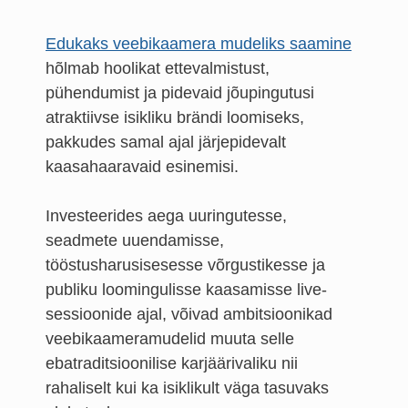
Edukaks veebikaamera mudeliks saamine
hõlmab hoolikat ettevalmistust,
pühendumist ja pidevaid jõupingutusi
atraktiivse isikliku brändi loomiseks,
pakkudes samal ajal järjepidevalt
kaasahaaravaid esinemisi.
Investeerides aega uuringutesse,
seadmete uuendamisse,
tööstusharusisesesse võrgustikesse ja
publiku loomingulisse kaasamisse live-
sessioonide ajal, võivad ambitsioonikad
veebikaameramudelid muuta selle
ebatraditsioonilise karjäärivaliku nii
rahaliselt kui ka isiklikult väga tasuvaks