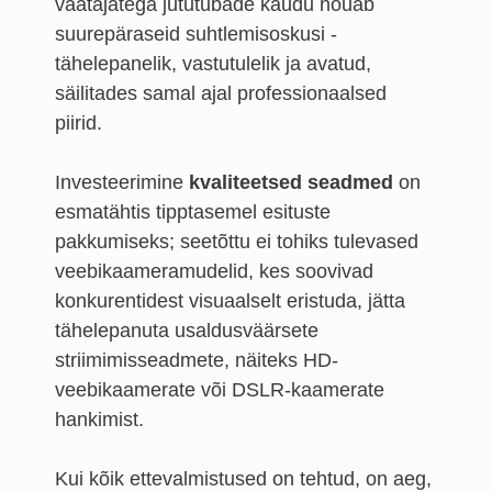
vaatajatega jututubade kaudu nõuab
suurepäraseid suhtlemisoskusi -
tähelepanelik, vastutulelik ja avatud,
säilitades samal ajal professionaalsed
piirid.
Investeerimine
kvaliteetsed seadmed
on
esmatähtis tipptasemel esituste
pakkumiseks; seetõttu ei tohiks tulevased
veebikaameramudelid, kes soovivad
konkurentidest visuaalselt eristuda, jätta
tähelepanuta usaldusväärsete
striimimisseadmete, näiteks HD-
veebikaamerate või DSLR-kaamerate
hankimist.
Kui kõik ettevalmistused on tehtud, on aeg,