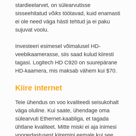
stardieelarvet, on sülearvutisse
sisseehitatud
võiks
töötavad, kuid enamasti
ei ole need väga hästi tehtud ja ei paku
sujuvat voolu.
Investeeri esimesel võimalusel HD-
veebikaamerasse, siis saad kulud kiiresti
tagasi. Logitech HD C920 on suurepärane
HD-kaamera, mis maksab vähem kui $70.
Kiire internet
Teie ühendus on voo kvaliteedi seisukohalt
väga oluline. Kui saate, ühendage oma
sülearvuti Ethernet-kaabliga, et tagada
ühtlane kvaliteet. Mitte miski ei aja inimesi
voogedastusest kiiremini eemale kui see,