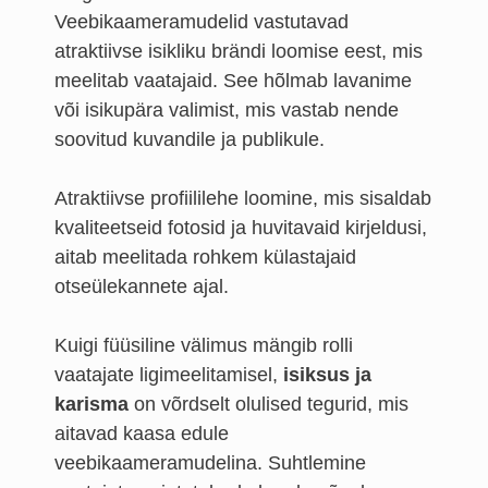
Veebikaameramudelid vastutavad
atraktiivse isikliku brändi loomise eest, mis
meelitab vaatajaid. See hõlmab lavanime
või isikupära valimist, mis vastab nende
soovitud kuvandile ja publikule.
Atraktiivse profiililehe loomine, mis sisaldab
kvaliteetseid fotosid ja huvitavaid kirjeldusi,
aitab meelitada rohkem külastajaid
otseülekannete ajal.
Kuigi füüsiline välimus mängib rolli
vaatajate ligimeelitamisel,
isiksus ja
karisma
on võrdselt olulised tegurid, mis
aitavad kaasa edule
veebikaameramudelina. Suhtlemine