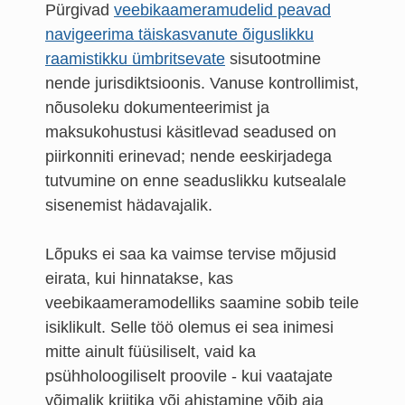
Pürgivad
veebikaameramudelid peavad
navigeerima täiskasvanute õiguslikku
raamistikku ümbritsevate
sisutootmine
nende jurisdiktsioonis. Vanuse kontrollimist,
nõusoleku dokumenteerimist ja
maksukohustusi käsitlevad seadused on
piirkonniti erinevad; nende eeskirjadega
tutvumine on enne seaduslikku kutsealale
sisenemist hädavajalik.
Lõpuks ei saa ka vaimse tervise mõjusid
eirata, kui hinnatakse, kas
veebikaameramodelliks saamine sobib teile
isiklikult. Selle töö olemus ei sea inimesi
mitte ainult füüsiliselt, vaid ka
psühholoogiliselt proovile - kui vaatajate
võimalik kriitika või ahistamine võib aja