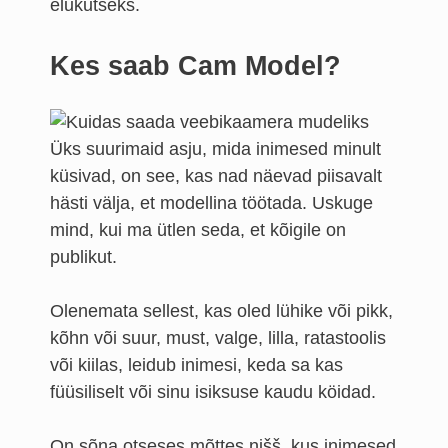
elukutseks.
Kes saab Cam Model?
Üks suurimaid asju, mida inimesed minult
küsivad, on see, kas nad näevad piisavalt
hästi välja, et modellina töötada. Uskuge
mind, kui ma ütlen seda, et kõigile on
publikut.
Olenemata sellest, kas oled lühike või pikk,
kõhn või suur, must, valge, lilla, ratastoolis
või kiilas, leidub inimesi, keda sa kas
füüsiliselt või sinu isiksuse kaudu köidad.
On sõna otseses mõttes nišš, kus inimesed