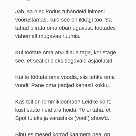
Jah, sa oled kodus tuhandeid inimesi
võõrustamas, kuid see on ikkagi töö. Sa
tahad piirata oma ebamugavust, töötades
vähemalt mugavas ruumis.
Kui töötate oma arvutilaua taga, koristage
see, et seal ei oleks segavaid asjaolusid.
Kui te töötate oma voodis, siis tehke oma
voodi! Pane oma padjad kenasti kokku.
Kas teil on lemmikloomad? Leidke koht,
kust saate neid ära hoida. Te ei taha, et
Spot tuleks ja varastaks (veel!) show'd.
Sinu esimesed korrad kaamera peal on